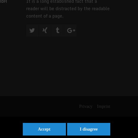
mbH
It is a long established fact that a
reader will be distracted by the readable
content of a page.
Privacy
Imprint
Accept
I disagree