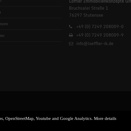
Löffler Immobilienkonzepte G
n
Bruchsaler Straße 1
n
76297 Stutensee
enzen
+49 (0) 7249 208009-0
+49 (0) 7249 208009-9
uns
info@loeffler-ik.de
aps, OpenStreetMap, Youtube and Google Analytics. More details