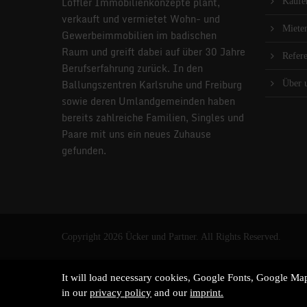
Löffler Immobilienkonzepte plant,
Kaufe
verkauft und vermietet Wohn- und
Miete
Gewerbeimmobilien im badischen
Raum und greift dabei auf über 30 Jahre
Refer
Berufserfahrung zurück. In den
Ballungszentren Karlsruhe und Freiburg
Über 
sowie deren Umlandgemeinden haben
bereits zahlreiche Familien, Singles und
Paare mit uns ein neues Zuhause
gefunden.
Copyright 2026 Ücker und Partner. All Rights Reserved.
It will load necessary cookies, Google Fonts, Google M
in our
privacy policy
and our
imprint.