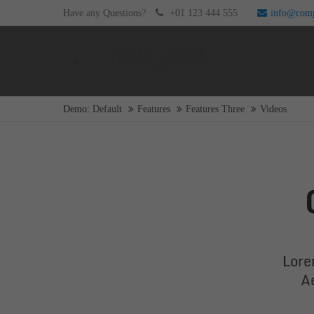
Have any Questions?
+01 123 444 555
info@com
Login
Supp
Username
Lorem i
Demo: Default
Features
Features Three
Videos
2
Password
Login
We offe
Mon - F
Lore
Register
|
Lost your password?
A