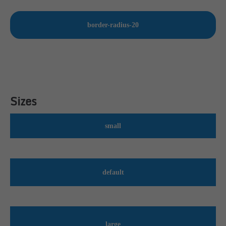
border-radius-20
Sizes
small
default
large