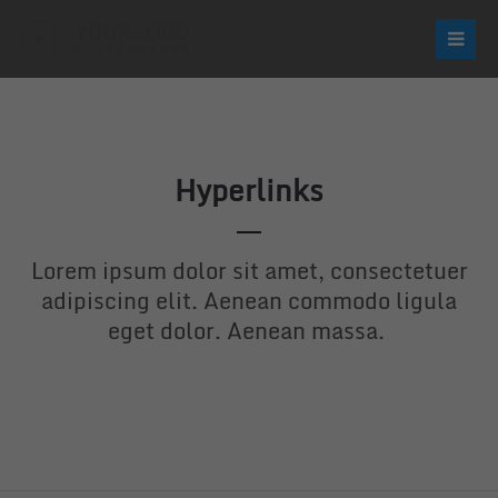
Login
Username
Hyperlinks
Password
Lorem ipsum dolor sit amet, consectetuer
adipiscing elit. Aenean commodo ligula
eget dolor. Aenean massa.
Login
Register
|
Lost your password?
Support
Lorem ipsum dolor sit amet: