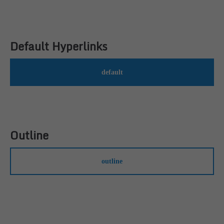
24h
/ 365days
Default Hyperlinks
default
We offer support for our customers
Mon - Fri 8:00am - 5:00pm
(GMT +1)
Get in touch
Outline
Cybersteel Inc.
376-293 City Road, Suite 600
San Francisco, CA 94102
outline
Have any questions?
+44 1234 567 890
Drop us a line