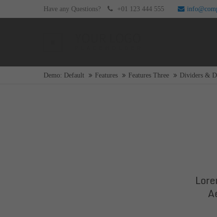
Have any Questions?
+01 123 444 555
info@com
Login
Supp
Username
Lorem i
Demo: Default
Features
Features Three
Dividers & D
2
Password
Login
We offe
Mon - F
Lore
Register
|
Lost your password?
A