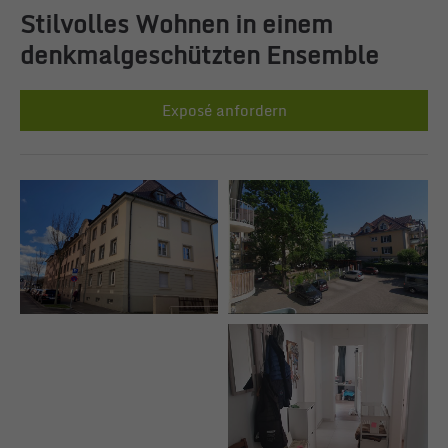
Stilvolles Wohnen in einem
denkmalgeschützten Ensemble
24h
/ 365days
Exposé anfordern
We offer support for our customers
Mon - Fri 8:00am - 5:00pm
(GMT +1)
Get in touch
Cybersteel Inc.
376-293 City Road, Suite 600
San Francisco, CA 94102
Have any questions?
+44 1234 567 890
Drop us a line