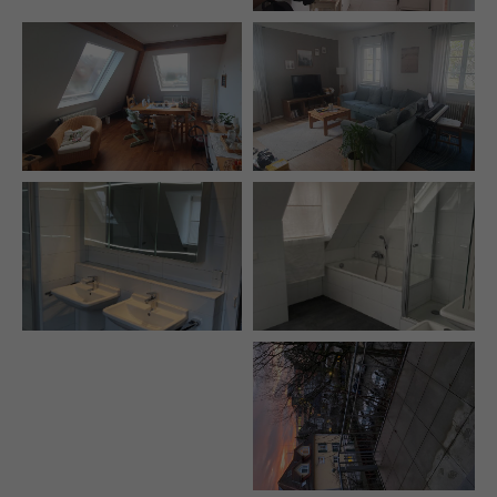
info@yourdomain.com
About us
Lorem ipsum dolor sit amet, consectetuer adipiscing
elit.
Aenean commodo ligula eget dolor. Aenean massa.
Cum sociis natoque penatibus et magnis dis parturient
montes, nascetur ridiculus mus. Donec quam felis,
ultricies nec.